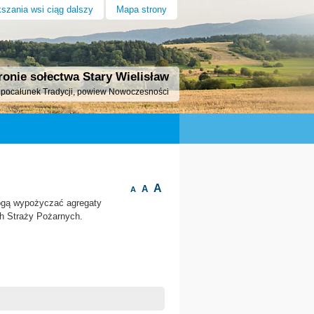
szania wsi ciąg dalszy
Mapa strony
ronie sołectwa Stary Wielisław
– pocałunek Tradycji, powiew Nowoczesności
Organizacje
Kontakt
A
A
A
gą wypożyczać agregaty
ch Straży Pożarnych.