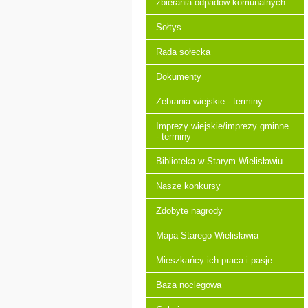
zbierania odpadów komunalnych
Sołtys
Rada sołecka
Dokumenty
Zebrania wiejskie - terminy
Imprezy wiejskie/imprezy gminne
- terminy
Biblioteka w Starym Wielisławiu
Nasze konkursy
Zdobyte nagrody
Mapa Starego Wielisławia
Mieszkańcy ich praca i pasje
Baza noclegowa