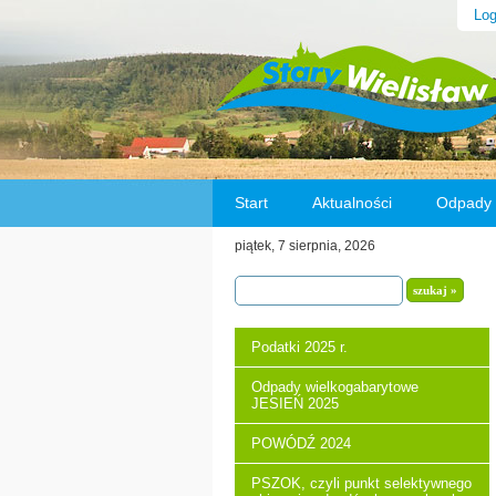
Lo
Start
Aktualności
Odpady
piątek, 7 sierpnia, 2026
Wybory na Sołtysa w Star
Podatki 2025 r.
Odpady wielkogabarytowe
JESIEŃ 2025
POWÓDŹ 2024
PSZOK, czyli punkt selektywnego