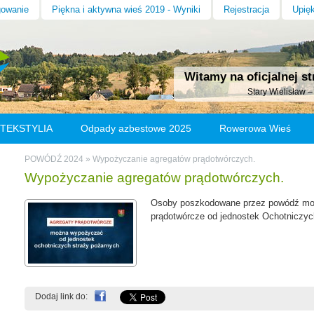
gowanie
Piękna i aktywna wieś 2019 - Wyniki
Rejestracja
Upięk
Witamy na oficjalnej st
Stary Wielisław 
 TEKSTYLIA
Odpady azbestowe 2025
Rowerowa Wieś
ym Wielisławiu
Odnowa wsi
Historia wsi
Parafia
POWÓDŹ 2024
»
Wypożyczanie agregatów prądotwórczych.
Wypożyczanie agregatów prądotwórczych.
Osoby poszkodowane przez powódź mo
prądotwórcze od jednostek Ochotniczy
Dodaj link do: