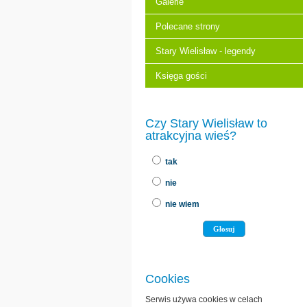
Galerie
Polecane strony
Stary Wielisław - legendy
Księga gości
Czy Stary Wielisław to
atrakcyjna wieś?
tak
nie
nie wiem
Cookies
Serwis używa cookies w celach