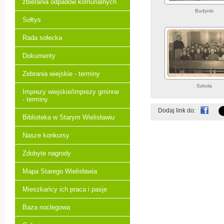
zbierania odpadów komunalnych
Budynki
Sołtys
Rada sołecka
Dokumenty
Zebrania wiejskie - terminy
Szkoła
Imprezy wiejskie/imprezy gminne
- terminy
Dodaj link do:
Biblioteka w Starym Wielisławiu
Nasze konkursy
Zdobyte nagrody
Mapa Starego Wielisławia
Mieszkańcy ich praca i pasje
Baza noclegowa