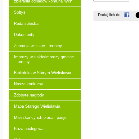
zbierania odpadów komunalnych
Sołtys
Dodaj link do:
Rada sołecka
Dokumenty
Zebrania wiejskie - terminy
Imprezy wiejskie/imprezy gminne
- terminy
Biblioteka w Starym Wielisławiu
Nasze konkursy
Zdobyte nagrody
Mapa Starego Wielisławia
Mieszkańcy ich praca i pasje
Baza noclegowa