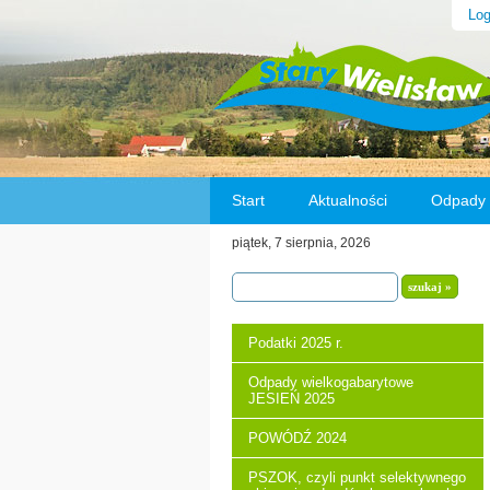
Lo
Start
Aktualności
Odpady
piątek, 7 sierpnia, 2026
Wybory na Sołtysa w Star
Podatki 2025 r.
Odpady wielkogabarytowe
JESIEŃ 2025
POWÓDŹ 2024
PSZOK, czyli punkt selektywnego