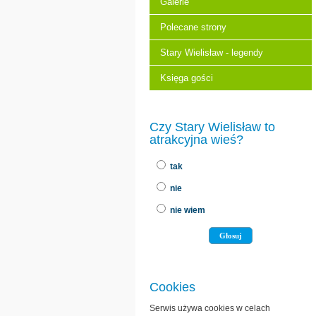
Galerie
Polecane strony
Stary Wielisław - legendy
Księga gości
Czy Stary Wielisław to
atrakcyjna wieś?
tak
nie
nie wiem
Cookies
Serwis używa cookies w celach