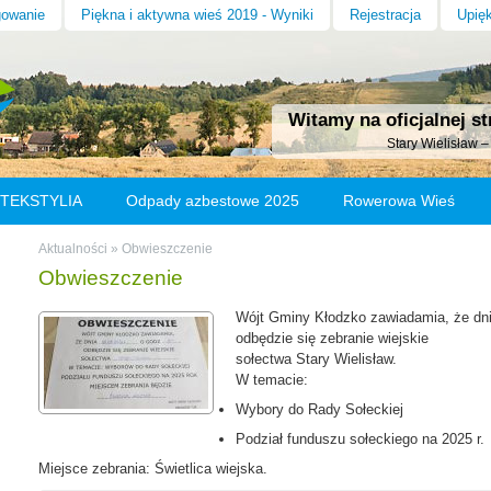
gowanie
Piękna i aktywna wieś 2019 - Wyniki
Rejestracja
Upięk
Witamy na oficjalnej st
Stary Wielisław 
 TEKSTYLIA
Odpady azbestowe 2025
Rowerowa Wieś
ym Wielisławiu
Odnowa wsi
Historia wsi
Parafia
Aktualności
»
Obwieszczenie
Obwieszczenie
Wójt Gminy Kłodzko zawiadamia, że dni
odbędzie się zebranie wiejskie
sołectwa Stary Wielisław.
W temacie:
Wybory do Rady Sołeckiej
Podział funduszu sołeckiego na 2025 r.
Miejsce zebrania: Świetlica wiejska.