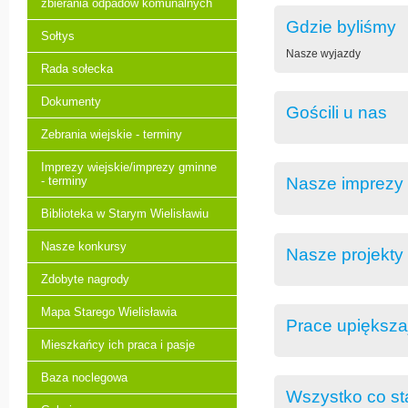
zbierania odpadów komunalnych
Gdzie byliśmy
Sołtys
Nasze wyjazdy
Rada sołecka
Dokumenty
Gościli u nas
Zebrania wiejskie - terminy
Imprezy wiejskie/imprezy gminne
- terminy
Nasze imprezy
Biblioteka w Starym Wielisławiu
Nasze konkursy
Nasze projekty
Zdobyte nagrody
Mapa Starego Wielisławia
Prace upiększa
Mieszkańcy ich praca i pasje
Baza noclegowa
Wszystko co st