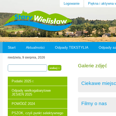
Logowanie
Piękna i aktywna 
Start
Aktualności
Odpady TEKSTYLIA
Odpady a
niedziela, 9 sierpnia, 2026
Wybory na Sołtysa w Starym Wielisławiu
Odnowa 
Galerie zdjęć
Podatki 2025 r.
Ciekawe miejs
Odpady wielkogabarytowe
JESIEŃ 2025
Filmy o nas
POWÓDŹ 2024
PSZOK, czyli punkt selektywnego