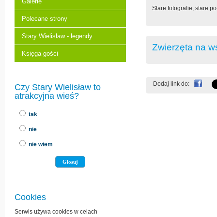
Galerie
Stare fotografie, stare p
Polecane strony
Stary Wielisław - legendy
Zwierzęta na w
Księga gości
Dodaj link do:
Czy Stary Wielisław to
atrakcyjna wieś?
tak
nie
nie wiem
Cookies
Serwis używa cookies w celach